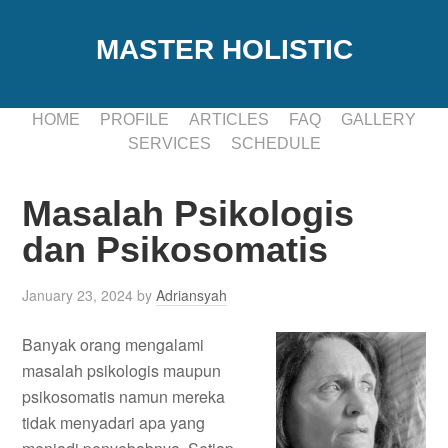
MASTER HOLISTIC
HOME
PROFILE
ARTICLES
FAQ
GALLERY
SERVICES
SCHEDULE
Masalah Psikologis
dan Psikosomatis
January 23, 2024
by
Adriansyah
Banyak orang mengalami
masalah psikologis maupun
psikosomatis namun mereka
tidak menyadari apa yang